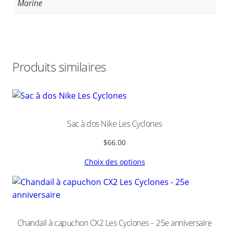
Marine
k
o
k
a
C
Produits similaires
a
n
y
o
n
Sac à dos Nike Les Cyclones
L
$
66.00
e
s
Choix des options
C
y
c
l
o
Chandail à capuchon CX2 Les Cyclones – 25e anniversaire