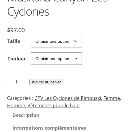
Cyclones
$
97.00
Taille
Couleur
q
Ajouter au panier
u
a
Catégories :
CPV Les Cyclones de Rimouski
, 
Femme
, 
n
Homme
, 
Vêtements pour le haut
t
Description
i
t
Informations complémentaires