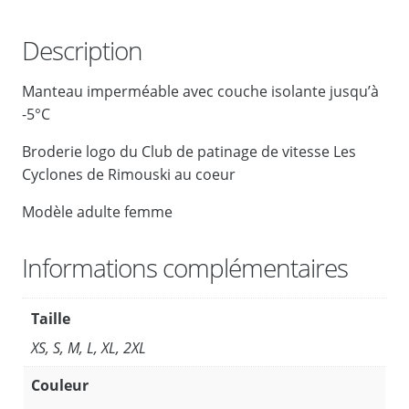
é
d
Description
e
M
Manteau imperméable avec couche isolante jusqu’à
a
-5°C
n
t
Broderie logo du Club de patinage de vitesse Les
e
Cyclones de Rimouski au coeur
a
u
Modèle adulte femme
f
e
Informations complémentaires
m
m
Taille
e
M
XS, S, M, L, XL, 2XL
u
Couleur
s