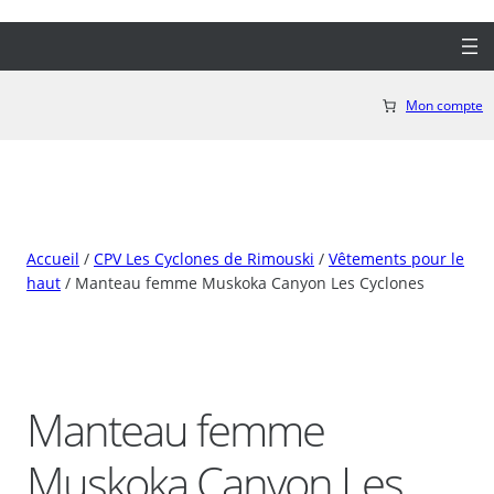
Aller
au
contenu
Mon compte
Accueil
/
CPV Les Cyclones de Rimouski
/
Vêtements pour le
haut
/ Manteau femme Muskoka Canyon Les Cyclones
Manteau femme
Muskoka Canyon Les