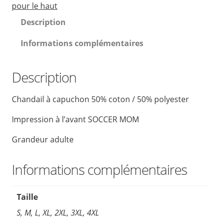
n
pour le haut
t
Description
i
t
Informations complémentaires
é
d
Description
e
C
Chandail à capuchon 50% coton / 50% polyester
h
a
Impression à l’avant SOCCER MOM
n
d
Grandeur adulte
a
i
Informations complémentaires
l
c
Taille
o
l
S, M, L, XL, 2XL, 3XL, 4XL