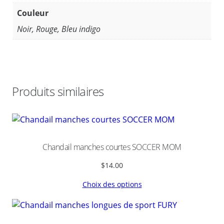
r
Couleur
o
Noir, Rouge, Bleu indigo
n
d
G
i
l
Produits similaires
d
a
n
S
O
Chandail manches courtes SOCCER MOM
C
$
14.00
C
E
Choix des options
R
M
O