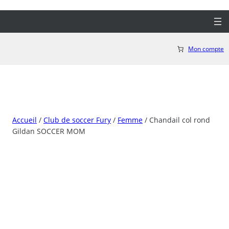
Aller
au
contenu
Mon compte
Accueil
/
Club de soccer Fury
/
Femme
/ Chandail col rond
Gildan SOCCER MOM