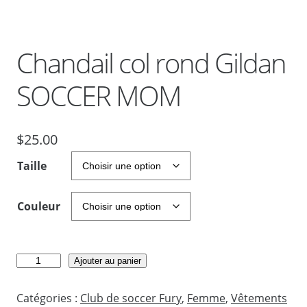
Chandail col rond Gildan
SOCCER MOM
$
25.00
Taille
Couleur
q
Ajouter au panier
u
a
Catégories :
Club de soccer Fury
, 
Femme
, 
Vêtements